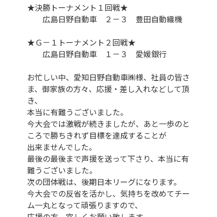
★決勝トーナメント１回戦★
広島日野自動車 ２－３ 豊田自動織機
★Ｇ－１トーナメント２回戦★
広島日野自動車 １－３ 愛媛銀行
お忙しい中、愛知日野自動車㈱様、社員の皆さ
ま、御家族の方々、応援・差し入れなどして頂
き、
本当に有難うございました。
今大会では激戦が続きましたが、あと一歩のと
ころで勝ちきれず目標を達成することが
出来ませんでした。
最後の最後まで声援を送って下さり、本当に有
難うございました。
次の団体戦は、後期日本リーグになります。
今大会での反省を活かし、気持ちを改めてチー
ム一丸となって頑張りますので、
応援の方、宜しくお願い致します。