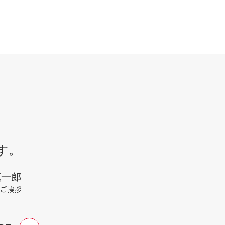
す。
慎一郎
へご挨拶