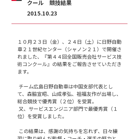
クール 競技結果
2015.10.23
１０月２３日（金）、２４日（土）に日野自動
車２１世紀センター（シャノン２１）で開催さ
れました、『第４４回全国販売会社サービス技
術コンクール』の結果をご報告させていただき
ます。
チーム広島日野自動車は中国支部代表とし
て、森脇宣昭、山成孝弘、祖福友作が出場し、
総合競技で優秀賞（２位）を受賞。
又、サービスエンジニア部門で最優秀賞（１
位）を受賞しました。
この結果は、感謝の気持ちを忘れず、日々練
習に取り組んだ監督・コーチ・選手の努力と、