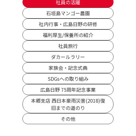
社員の活躍
石垣島マンゴー農園
社内行事・広島日野の研修
福利厚生/保養所の紹介
社員旅行
ダカールラリー
家族会・記念式典
SDGsへの取り組み
広島日野 75周年記念事業
本郷支店 西日本豪雨災害(2018)復
旧までの道のり
その他