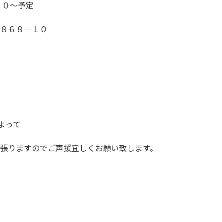
３０～予定
１８６８－１０
）
）
よって
張りますのでご声援宜しくお願い致します。