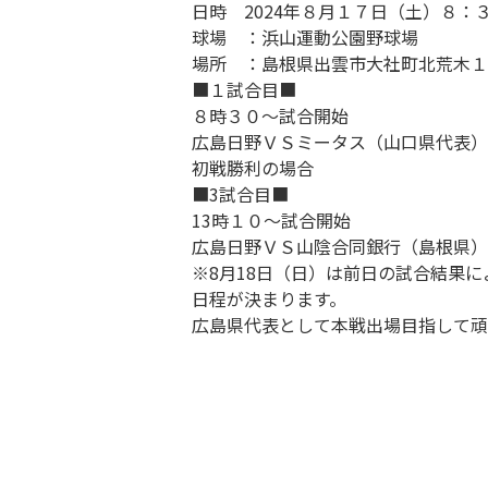
日時 2024年８月１７日（土）８：
球場 ：浜山運動公園野球場
場所 ：島根県出雲市大社町北荒木
■１試合目■
８時３０～試合開始
広島日野ＶＳミータス（山口県代表
初戦勝利の場合
■3試合目■
13時１０～試合開始
広島日野ＶＳ山陰合同銀行（島根県
※8月18日（日）は前日の試合結果に
日程が決まります。
広島県代表として本戦出場目指して頑