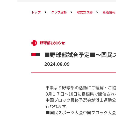
トップ
クラブ活動
軟式野球部
新着情報
野球部お知らせ
■野球部試合予定■～国民
2024.08.09
平素より野球部の活動にご理解・ご協
8月１７日～18日に島根県で開催さ
中国ブロック最終予選会が浜山運動
行われます。
■国民スポーツ大会中国ブロック大