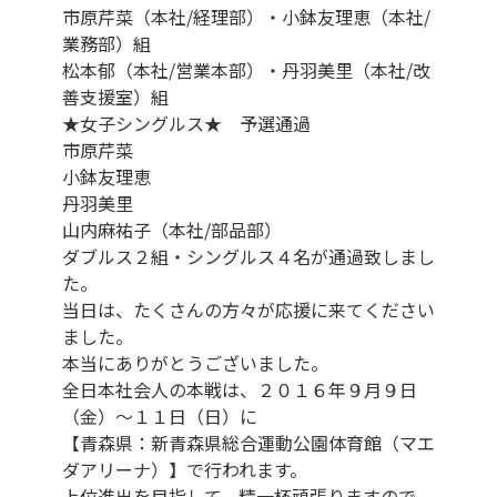
市原芹菜（本社/経理部）・小鉢友理恵（本社/
業務部）組
松本郁（本社/営業本部）・丹羽美里（本社/改
善支援室）組
★女子シングルス★ 予選通過
市原芹菜
小鉢友理恵
丹羽美里
山内麻祐子（本社/部品部）
ダブルス２組・シングルス４名が通過致しまし
た。
当日は、たくさんの方々が応援に来てください
ました。
本当にありがとうございました。
全日本社会人の本戦は、２０１６年９月９日
（金）～１１日（日）に
【青森県：新青森県総合運動公園体育館（マエ
ダアリーナ）】で行われます。
上位進出を目指して、精一杯頑張りますので、