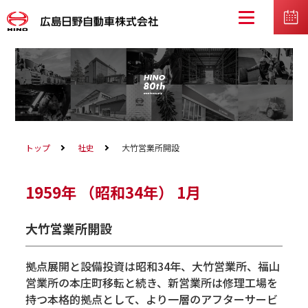
トップ
社史
大竹営業所開設
1959年
（昭和34年）
1月
大竹営業所開設
拠点展開と設備投資は昭和34年、大竹営業所、福山
営業所の本庄町移転と続き、新営業所は修理工場を
持つ本格的拠点として、より一層のアフターサービ