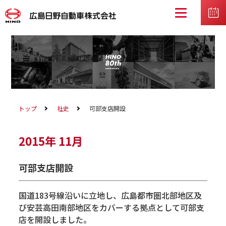
トップ
社史
可部支店開設
2015年
11月
可部支店開設
国道183号線沿いに立地し、広島都市圏北部地区及
び安芸高田南部地区をカバーする拠点として可部支
店を開設しました。