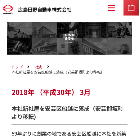
トップ
社史
本社新社屋を安芸区船越に落成（安芸郡坂町より移転)
2018年
（平成30年）
3月
本社新社屋を安芸区船越に落成（安芸郡坂町
より移転)
59年ぶりに創業の地である安芸区船越に本社を新築