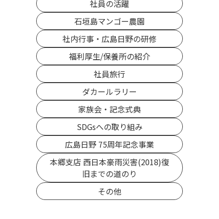
社員の活躍
石垣島マンゴー農園
社内行事・広島日野の研修
福利厚生/保養所の紹介
社員旅行
ダカールラリー
家族会・記念式典
SDGsへの取り組み
広島日野 75周年記念事業
本郷支店 西日本豪雨災害(2018)復
旧までの道のり
その他